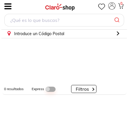
0
.
Por
Por
Por
Categorías
Descuento
Marcas
Introduce un Código Postal
Filtros
Express
0
resultados