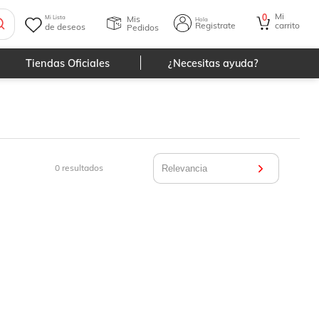
Mi
0
Mis
Mi Lista
Hola
Registrate
carrito
de deseos
Pedidos
Tiendas Oficiales
¿Necesitas ayuda?
0
resultados