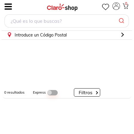
0
.
Por
Por
Por
Categorías
Descuento
Marcas
Introduce un Código Postal
Filtros
Express
0
resultados