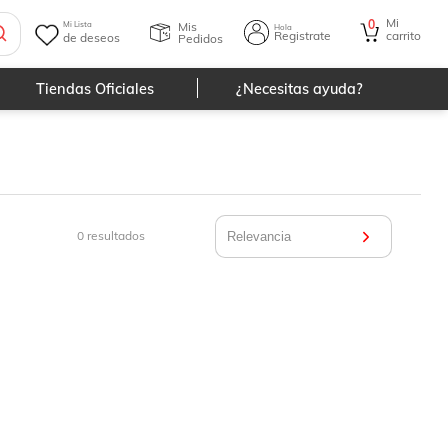
Mi
0
Mis
Mi Lista
Hola
Registrate
carrito
de deseos
Pedidos
Tiendas Oficiales
¿Necesitas ayuda?
0
resultados