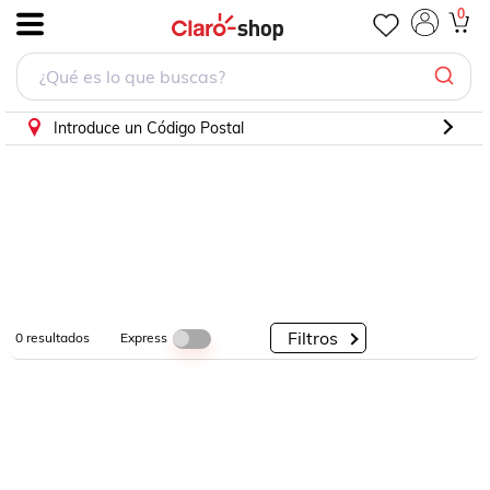
0
.
Por
Por
Por
Categorías
Descuento
Marcas
Introduce un Código Postal
Filtros
Express
0
resultados