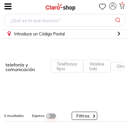
0
.
Por
Por
Por
Categorías
Descuento
Marcas
Introduce un Código Postal
Teléfonos
Walkie
telefonía y
Otros
fijos
toki
comunicación
Filtros
Express
0
resultados