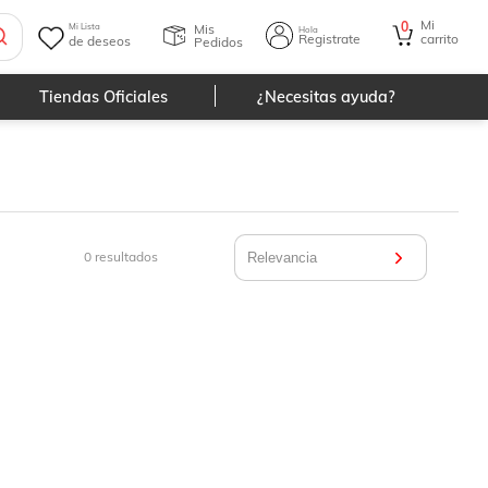
Mi
0
Mis
Mi Lista
Hola
Registrate
carrito
de deseos
Pedidos
Tiendas Oficiales
¿Necesitas ayuda?
0
resultados