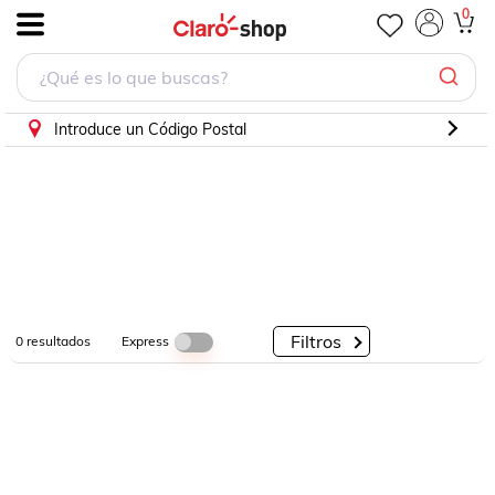
0
.
Por
Por
Por
Categorías
Descuento
Marcas
Introduce un Código Postal
Filtros
Express
0
resultados