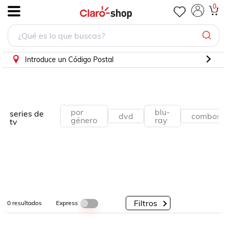
0
.
Por
Por
Por
Categorías
Descuento
Marcas
Introduce un Código Postal
por
blu-
series de
dvd
combos
género
ray
tv
Filtros
Express
0
resultados