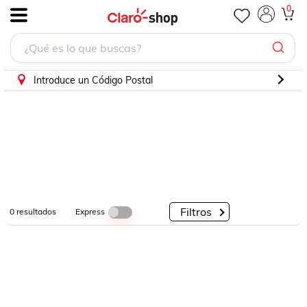
0
.
Por
Por
Por
Categorías
Descuento
Marcas
Introduce un Código Postal
Filtros
Express
0
resultados