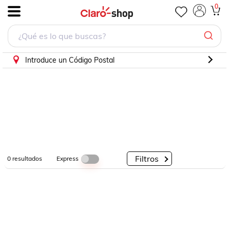
0
.
Por
Por
Por
Categorías
Descuento
Marcas
Introduce un Código Postal
Filtros
Express
0
resultados