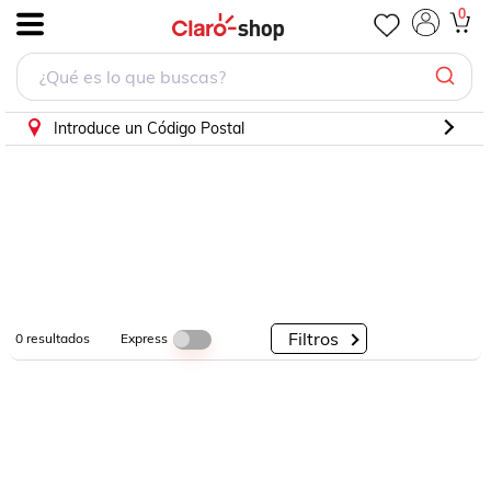
0
.
Por
Por
Por
Categorías
Descuento
Marcas
Introduce un Código Postal
Filtros
Express
0
resultados