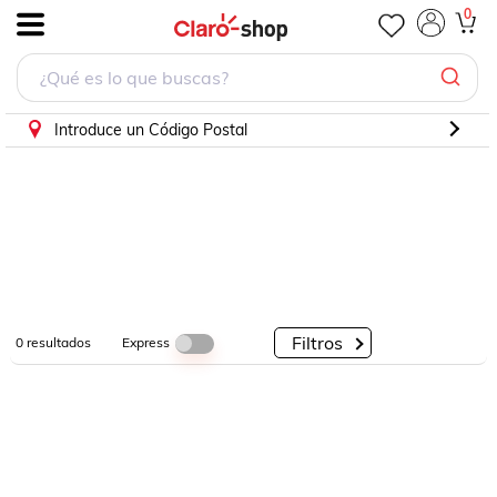
0
.
Por
Por
Por
Categorías
Descuento
Marcas
Introduce un Código Postal
Filtros
Express
0
resultados