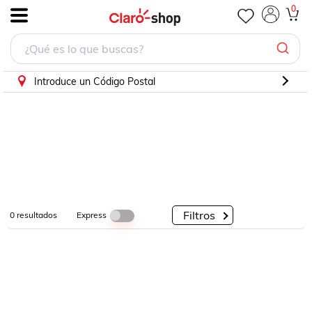
0
.
Por
Por
Por
Categorías
Descuento
Marcas
Introduce un Código Postal
Filtros
Express
0
resultados