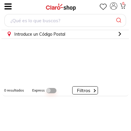
0
.
Por
Por
Por
Categorías
Descuento
Marcas
Introduce un Código Postal
Filtros
Express
0
resultados