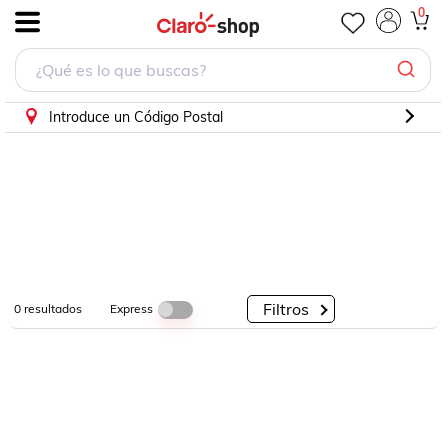
0
.
Por
Por
Por
Categorías
Descuento
Marcas
Introduce un Código Postal
Filtros
Express
0
resultados