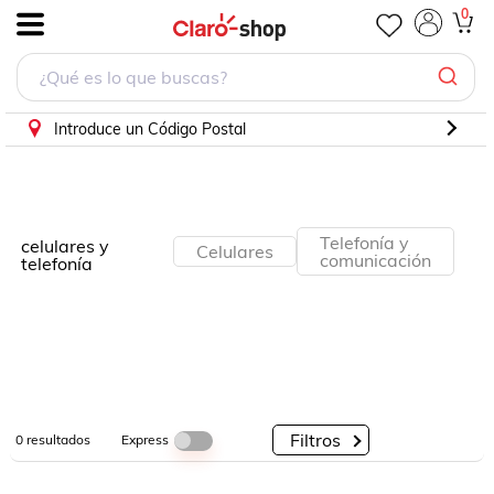
0
.
Por
Por
Por
Categorías
Descuento
Marcas
Introduce un Código Postal
Telefonía y
celulares y
Celulares
comunicación
telefonía
Filtros
Express
0
resultados