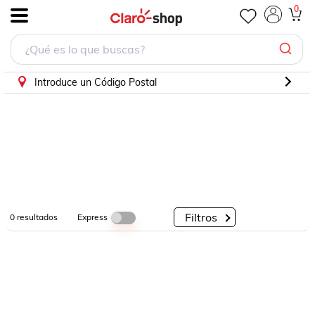
0
.
Por
Por
Por
Categorías
Descuento
Marcas
Introduce un Código Postal
Filtros
Express
0
resultados