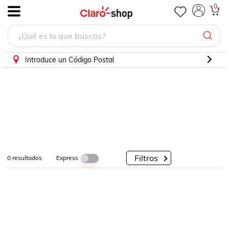
0
.
Por
Por
Por
Categorías
Descuento
Marcas
Introduce un Código Postal
Filtros
Express
0
resultados