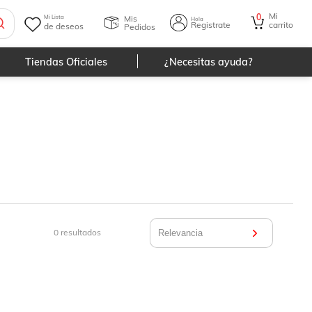
Mi
0
Mis
Mi Lista
Hola
Registrate
carrito
de deseos
Pedidos
Tiendas Oficiales
¿Necesitas ayuda?
0
resultados