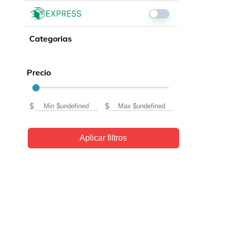
Libros, revistas y comics
Películas, series de tv y música
Otras categorías
Categorias
Bebidas
Súpermercado
Precio
Farmacia
$
$
Aplicar filtros