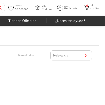
Mi
0
Mis
Mi Lista
Hola
Registrate
carrito
de deseos
Pedidos
Tiendas Oficiales
¿Necesitas ayuda?
0
resultados