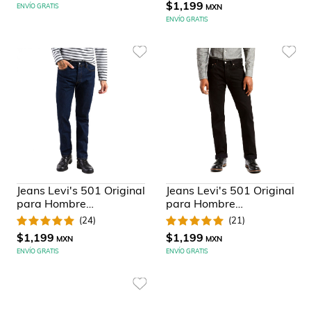
$1,199
ENVÍO GRATIS
MXN
ENVÍO GRATIS
Jeans Levi's 501 Original
Jeans Levi's 501 Original
para Hombre
para Hombre
Universitario
Universitario
(
24
)
(
21
)
$1,199
$1,199
MXN
MXN
ENVÍO GRATIS
ENVÍO GRATIS