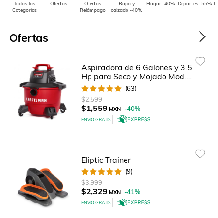
Todas las
Ofertas
Ofertas
Ropa y
Hogar -40%
Deportes -55%
L
Categorías
Relámpago
calzado -40%
Ofertas
Aspiradora de 6 Galones y 3.5
Hp para Seco y Mojado Mod.
Cmxevbe17584 Craftsman
(
63
)
$2,599
$1,559
-
40
%
MXN
ENVÍO GRATIS
Eliptic Trainer
(
9
)
$3,999
$2,329
-
41
%
MXN
ENVÍO GRATIS