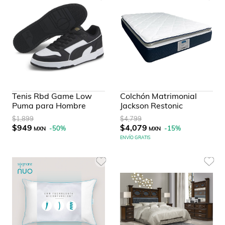
Tenis Rbd Game Low
Colchón Matrimonial
Puma para Hombre
Jackson Restonic
$1,899
$4,799
$949
$4,079
-
50
%
-
15
%
MXN
MXN
ENVÍO GRATIS