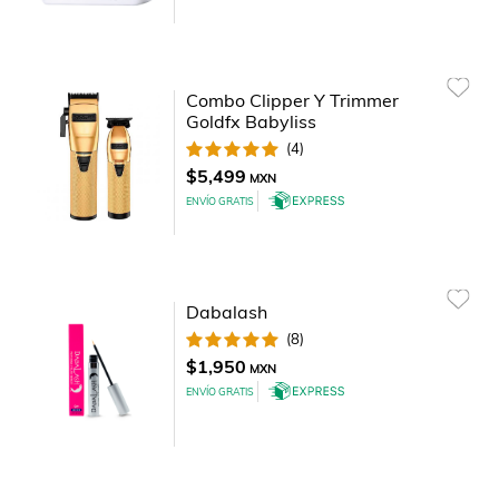
Combo Clipper Y Trimmer
Goldfx Babyliss
(
4
)
$5,499
MXN
ENVÍO GRATIS
Dabalash
(
8
)
$1,950
MXN
ENVÍO GRATIS