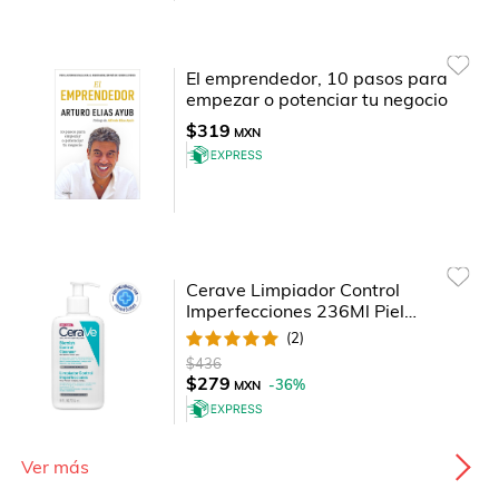
El emprendedor, 10 pasos para
empezar o potenciar tu negocio
$319
MXN
Cerave Limpiador Control
Imperfecciones 236Ml Piel
Grasa
(
2
)
$436
$279
-
36
%
MXN
Ver más