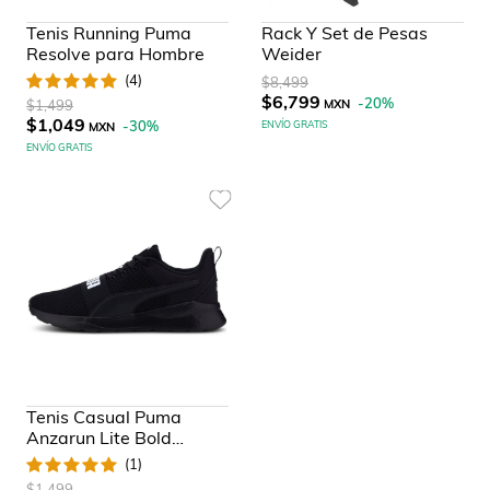
Tenis Running Puma
Rack Y Set de Pesas
Resolve para Hombre
Weider
(
4
)
$8,499
$6,799
-
20
%
$1,499
MXN
$1,049
-
30
%
ENVÍO GRATIS
MXN
ENVÍO GRATIS
Tenis Casual Puma
Anzarun Lite Bold
37236201 para Hombre
(
1
)
$1,499