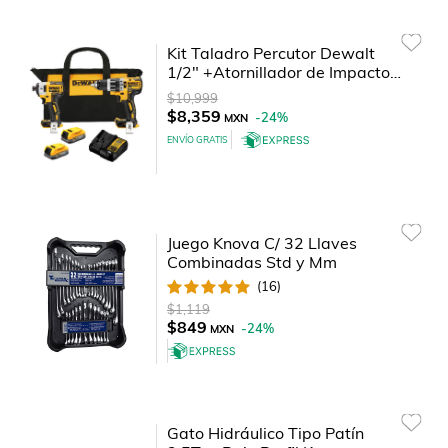
Kit Taladro Percutor Dewalt
1/2" +Atornillador de Impacto
1/4 Cordeless
$10,999
$8,359
-
24
%
MXN
ENVÍO GRATIS
Juego Knova C/ 32 Llaves
Combinadas Std y Mm
(
16
)
$1,119
$849
-
24
%
MXN
Gato Hidráulico Tipo Patín