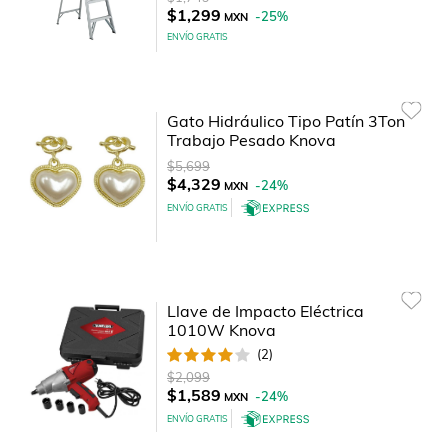
$1,299
-
25
%
MXN
ENVÍO GRATIS
Gato Hidráulico Tipo Patín 3Ton
Trabajo Pesado Knova
$5,699
$4,329
-
24
%
MXN
ENVÍO GRATIS
Llave de Impacto Eléctrica
1010W Knova
(
2
)
$2,099
$1,589
-
24
%
MXN
ENVÍO GRATIS