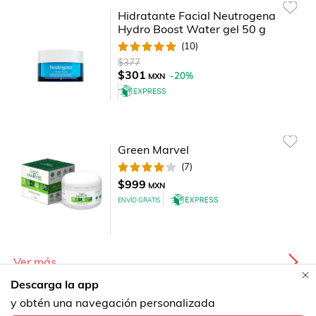
Hidratante Facial Neutrogena
Hydro Boost Water gel 50 g
(
10
)
$377
$301
-
20
%
MXN
Green Marvel
(
7
)
$999
MXN
ENVÍO GRATIS
Ver más
Descarga la app
y obtén una navegación personalizada