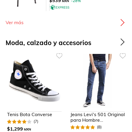
$539
-
28
%
MXN
Ver más
Moda, calzado y accesorios
Tenis Bota Converse
Jeans Levi's 501 Original
para Hombre
(
7
)
Universitario
(
8
)
$1,299
MXN