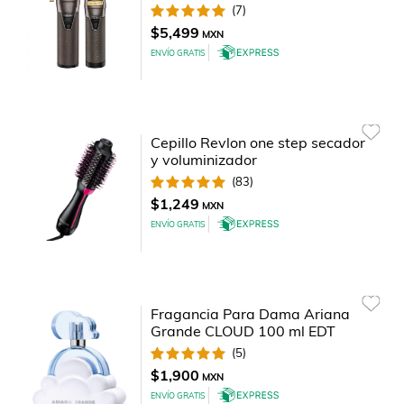
(
7
)
$5,499
MXN
ENVÍO GRATIS
Cepillo Revlon one step secador
y voluminizador
(
83
)
$1,249
MXN
ENVÍO GRATIS
Fragancia Para Dama Ariana
Grande CLOUD 100 ml EDT
(
5
)
$1,900
MXN
ENVÍO GRATIS