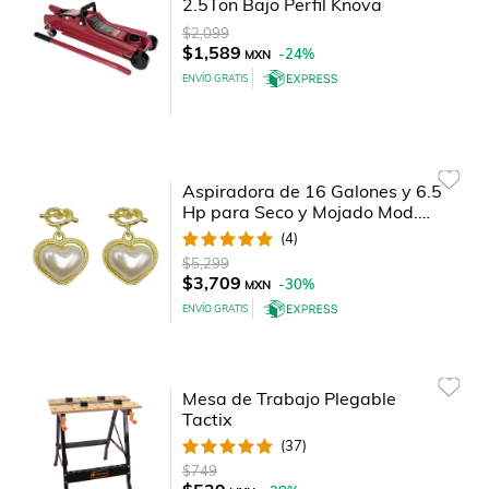
2.5Ton Bajo Perfil Knova
$2,099
$1,589
-
24
%
MXN
ENVÍO GRATIS
Aspiradora de 16 Galones y 6.5
Hp para Seco y Mojado Mod.
Cmxevbe17595 Craftsman
(
4
)
$5,299
$3,709
-
30
%
MXN
ENVÍO GRATIS
Mesa de Trabajo Plegable
Tactix
(
37
)
$749