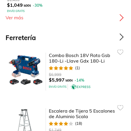
$1,049
-
30
%
MXN
ENVÍO GRATIS
Ver más
Ferretería
Combo Bosch 18V Roto Gsb
180-Li -Llave Gdx 180-Li
(
1
)
$6,999
$5,997
-
14
%
MXN
ENVÍO GRATIS
Escalera de Tijera 5 Escalones
de Aluminio Scala
(
18
)
$1,749