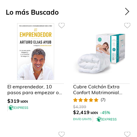
Lo más Buscado
El emprendedor, 10
Cubre Colchón Extra
pasos para empezar o
Confort Matrimonial
potenciar tu negocio
Sognare
(
7
)
$319
MXN
$4,399
$2,419
-
45
%
MXN
ENVÍO GRATIS