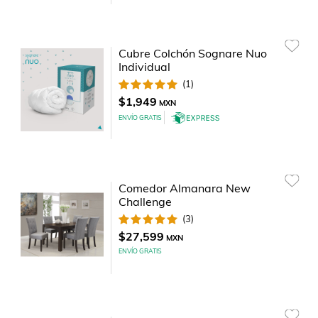
Cubre Colchón Sognare Nuo
Individual
(
1
)
$1,949
MXN
ENVÍO GRATIS
Comedor Almanara New
Challenge
(
3
)
$27,599
MXN
ENVÍO GRATIS