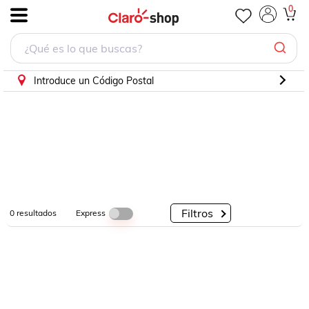
0
.
Por
Por
Por
Categorías
Descuento
Marcas
Introduce un Código Postal
Filtros
Express
0
resultados