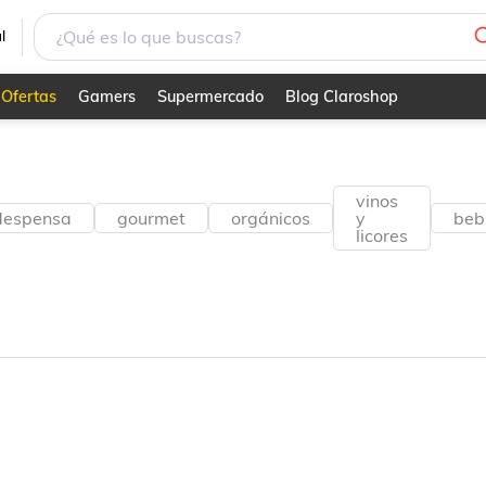
l
Ofertas
Gamers
Supermercado
Blog Claroshop
vinos
despensa
gourmet
orgánicos
y
beb
licores