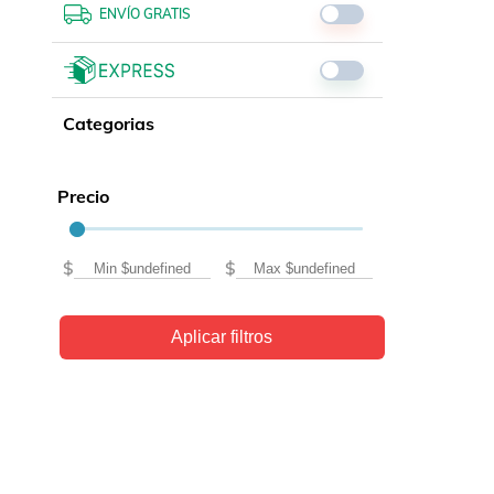
Libros, revistas y comics
ENVÍO GRATIS
Películas, series de tv y música
Otras categorías
Bebidas
Categorias
Súpermercado
Farmacia
Precio
$
$
Aplicar filtros