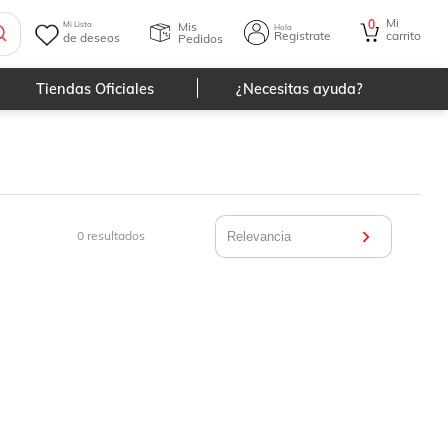
Mi
0
Mis
Mi Lista
Hola
Registrate
carrito
de deseos
Pedidos
Tiendas Oficiales
¿Necesitas ayuda?
0
resultados