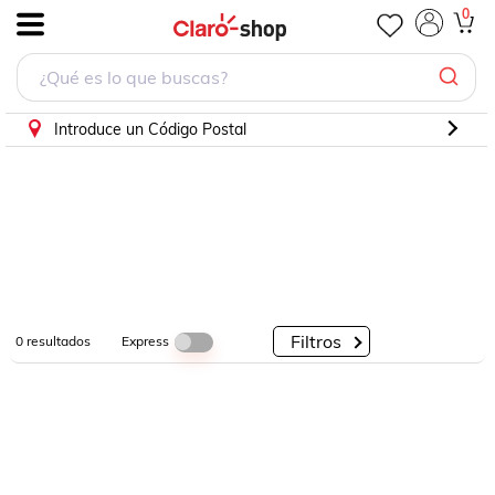
0
.
Por
Por
Por
Categorías
Descuento
Marcas
Introduce un Código Postal
Filtros
Express
0
resultados