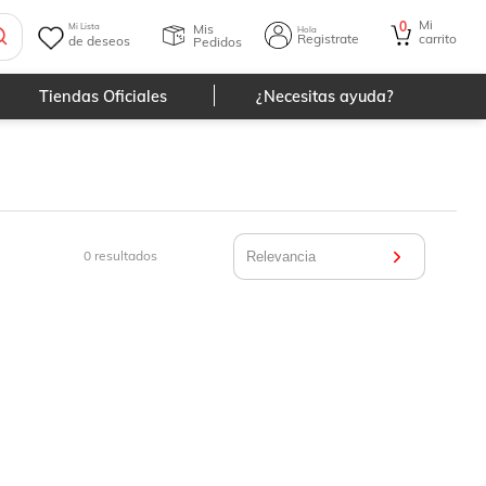
Mi
0
Mis
Mi Lista
Hola
Registrate
carrito
de deseos
Pedidos
Tiendas Oficiales
¿Necesitas ayuda?
0
resultados