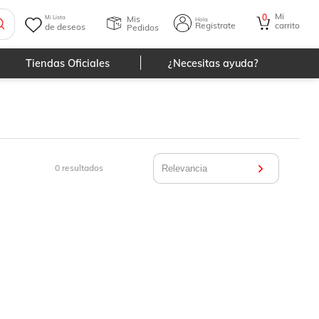
Mi
0
Mis
Mi Lista
Hola
Registrate
carrito
de deseos
Pedidos
Tiendas Oficiales
¿Necesitas ayuda?
0
resultados