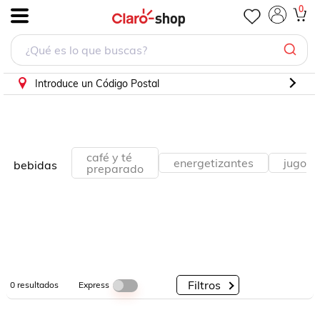
0
.
Por
Por
Por
Categorías
Descuento
Marcas
Introduce un Código Postal
café y té
energetizantes
jugos
bebidas
preparado
Filtros
Express
0
resultados