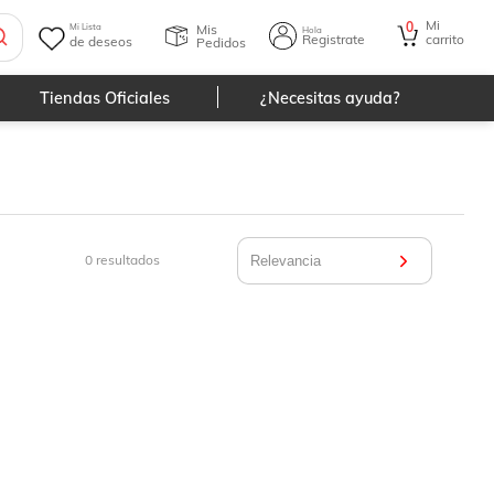
Mi
0
Mis
Mi Lista
Hola
Registrate
carrito
de deseos
Pedidos
Tiendas Oficiales
¿Necesitas ayuda?
0
resultados