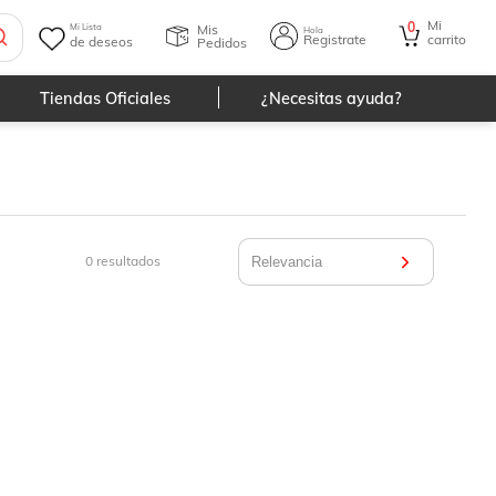
Mi
0
Mis
Mi Lista
Hola
Registrate
carrito
de deseos
Pedidos
Tiendas Oficiales
¿Necesitas ayuda?
0
resultados