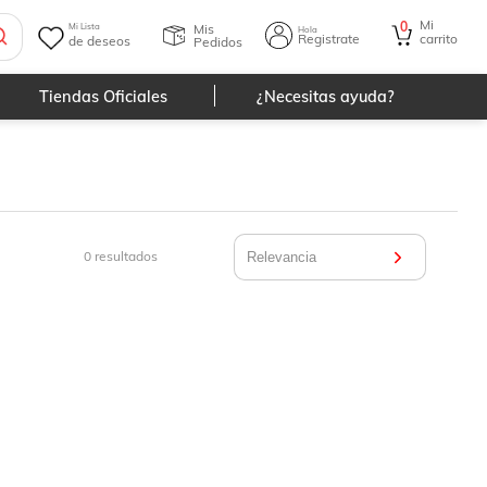
Mi
0
Mis
Mi Lista
Hola
Registrate
carrito
de deseos
Pedidos
Tiendas Oficiales
¿Necesitas ayuda?
0
resultados