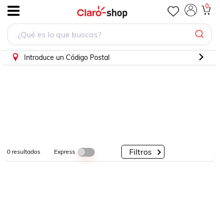
0
.
Por
Por
Por
Categorías
Descuento
Marcas
Introduce un Código Postal
Filtros
Express
0
resultados