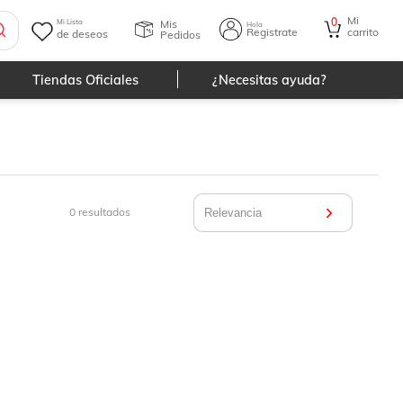
Mi
0
Mis
Mi Lista
Hola
Registrate
carrito
de deseos
Pedidos
Tiendas Oficiales
¿Necesitas ayuda?
0
resultados