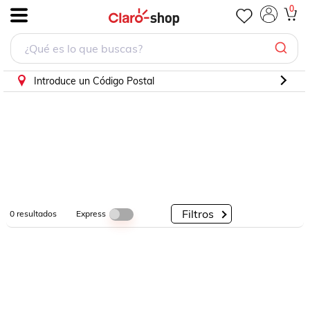
0
.
Por
Por
Por
Categorías
Descuento
Marcas
Introduce un Código Postal
Filtros
Express
0
resultados