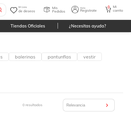
Mi
0
Mis
Mi Lista
Hola
Registrate
carrito
de deseos
Pedidos
Tiendas Oficiales
¿Necesitas ayuda?
es
balerinas
pantunflas
vestir
0
resultados