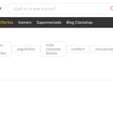
l
Ofertas
Gamers
Supermercado
Blog Claroshop
as
más
zapatillas
calzado
confort
mocasin
ines
dama