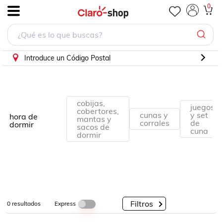
0
.
Por
Por
Por
Categorías
Descuento
Marcas
Introduce un Código Postal
cobijas,
juegos
cobertores,
cunas y
y set
hora de
mantas y
corrales
de
dormir
sacos de
cuna
dormir
Filtros
Express
0
resultados