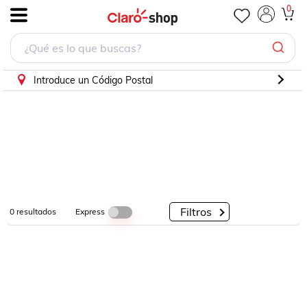
0
.
Por
Por
Por
Categorías
Descuento
Marcas
Introduce un Código Postal
Filtros
Express
0
resultados