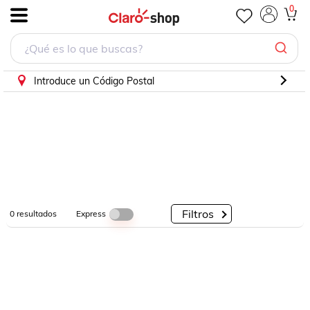
0
.
Por
Por
Por
Categorías
Descuento
Marcas
Introduce un Código Postal
Filtros
Express
0
resultados