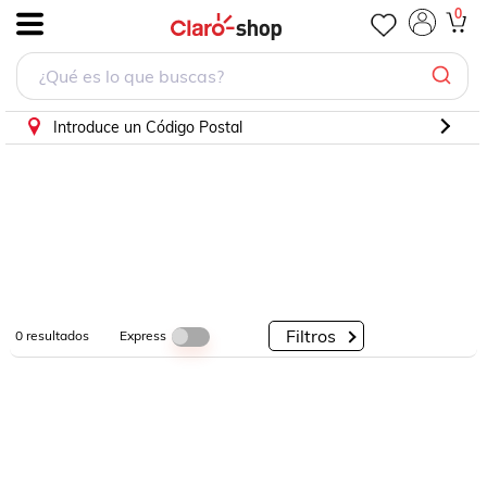
0
.
Por
Por
Por
Categorías
Descuento
Marcas
Introduce un Código Postal
Filtros
Express
0
resultados