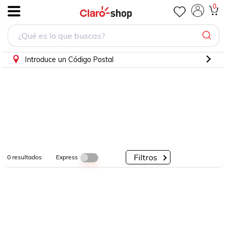
0
.
Por
Por
Por
Categorías
Descuento
Marcas
Introduce un Código Postal
Filtros
Express
0
resultados