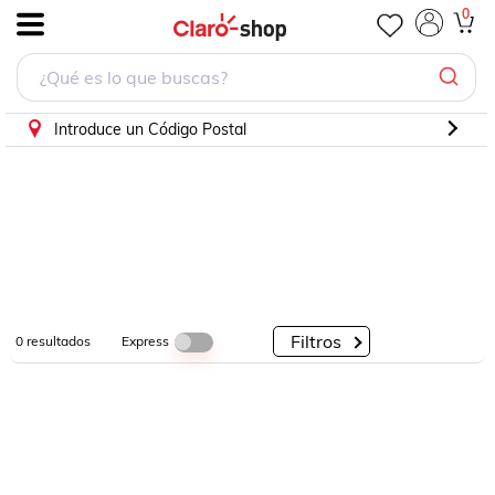
0
.
Por
Por
Por
Categorías
Descuento
Marcas
Introduce un Código Postal
Filtros
Express
0
resultados