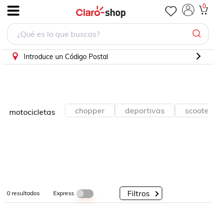
0
.
Por
Por
Por
Categorías
Descuento
Marcas
Introduce un Código Postal
chopper
deportivas
scooters
motocicletas
Filtros
Express
0
resultados