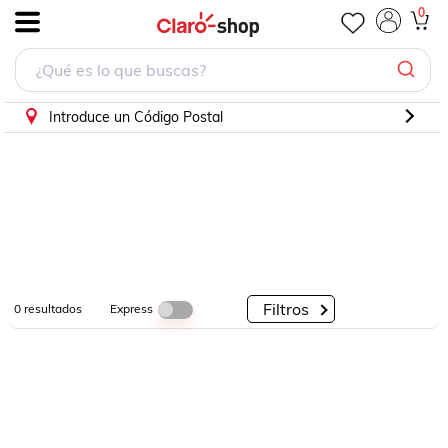
0
.
Por
Por
Por
Categorías
Descuento
Marcas
Introduce un Código Postal
Filtros
Express
0
resultados