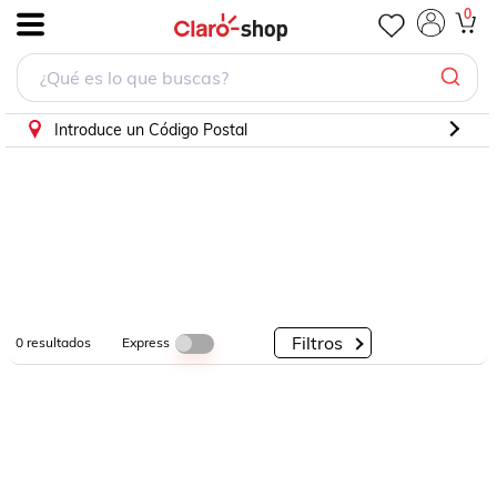
0
.
Por
Por
Por
Categorías
Descuento
Marcas
Introduce un Código Postal
Filtros
Express
0
resultados