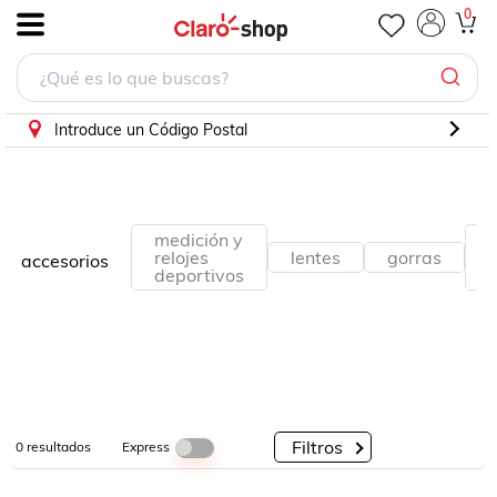
0
.
Por
Por
Por
Categorías
Descuento
Marcas
Introduce un Código Postal
medición y
b
relojes
lentes
gorras
accesorios
deportivos
Filtros
Express
0
resultados