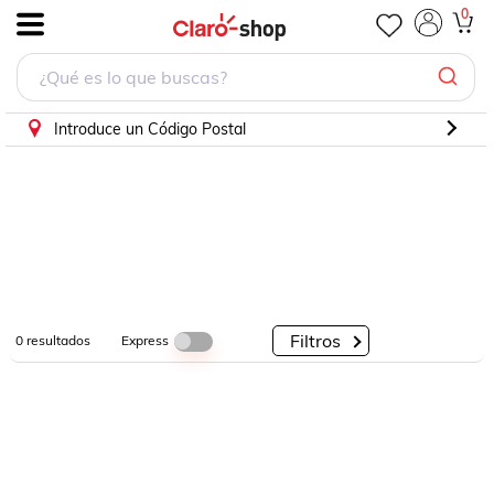
0
.
Por
Por
Por
Categorías
Descuento
Marcas
Introduce un Código Postal
Filtros
Express
0
resultados