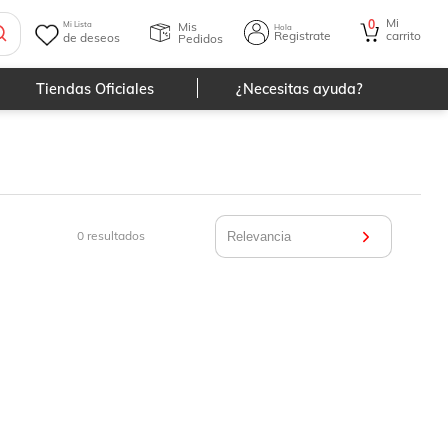
Mi
0
Mis
Mi Lista
Hola
Registrate
carrito
de deseos
Pedidos
Tiendas Oficiales
¿Necesitas ayuda?
0
resultados