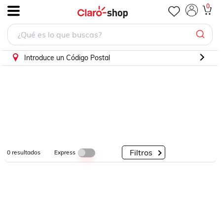
0
.
Por
Por
Por
Categorías
Descuento
Marcas
Introduce un Código Postal
Filtros
Express
0
resultados