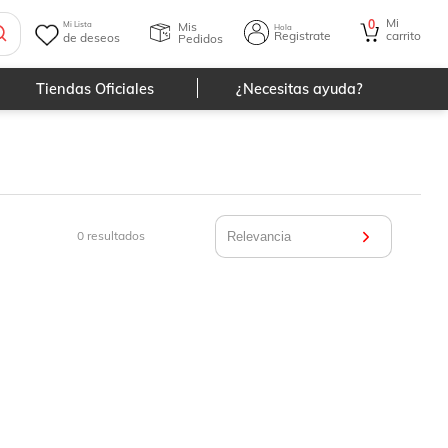
Mi
0
Mis
Mi Lista
Hola
Registrate
carrito
de deseos
Pedidos
Tiendas Oficiales
¿Necesitas ayuda?
0
resultados